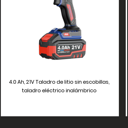
sin escobillas,
Taladro inalámbrico con bat
lámbrico
recargable y motor sin esc
velocidades