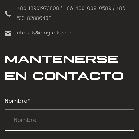
+86-13961973808 / +86-400-009-0589 / +86-
513-82886408
ntdonk@dingtalk.com
MANTENERSE
EN CONTACTO
Nombre*